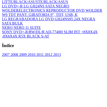
LITTE/BLACK/ASUSTE/BLACK/ASUS
LG DVD+-R LG GH24NS SATA NEGRO
WOLDERELECTRONICS REPRODUCTOR DVD WOLDER
W9 TDT PANT. GIRATORIA 9”, TDT, USB, K
LG REGRABADORA LG DVD GH24NS95 24X NEGRA
SATA BULK
NERO NERO 11 SUITE
SONY DVD+-R/RW/DL/R AD-7740H SLIM INT +8X8X4X
-8X6X4X R5X BLACK S-AT
Índice
2007
2008
2009
2010
2011
2012
2013