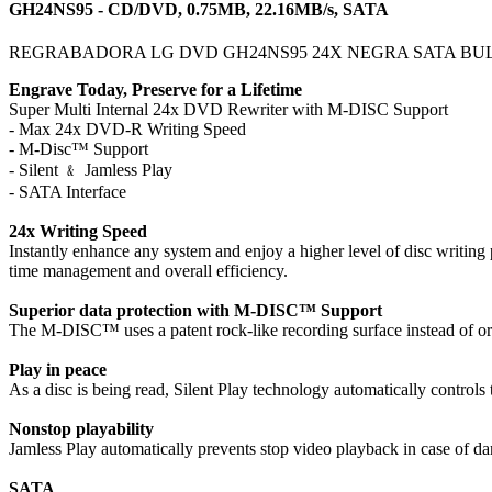
GH24NS95 - CD/DVD, 0.75MB, 22.16MB/s, SATA
REGRABADORA LG DVD GH24NS95 24X NEGRA SATA BU
Engrave Today, Preserve for a Lifetime
Super Multi Internal 24x DVD Rewriter with M-DISC Support
- Max 24x DVD-R Writing Speed
- M-Disc™ Support
- Silent ﹠ Jamless Play
- SATA Interface
24x Writing Speed
Instantly enhance any system and enjoy a higher level of disc writing 
time management and overall efficiency.
Superior data protection with M-DISC™ Support
The M-DISC™ uses a patent rock-like recording surface instead of or
Play in peace
As a disc is being read, Silent Play technology automatically controls 
Nonstop playability
Jamless Play automatically prevents stop video playback in case of da
SATA