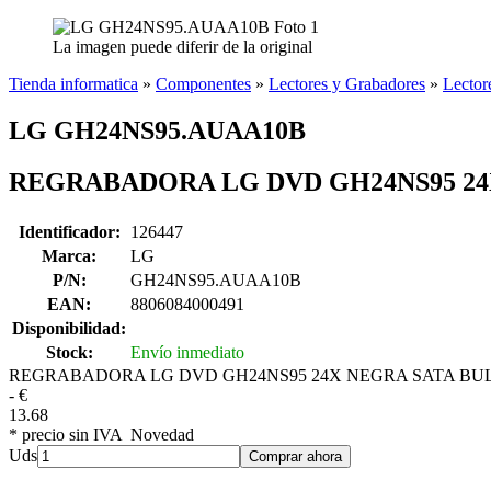
La imagen puede diferir de la original
Tienda informatica
»
Componentes
»
Lectores y Grabadores
»
Lector
LG GH24NS95.AUAA10B
REGRABADORA LG DVD GH24NS95 24
Identificador:
126447
Marca:
LG
P/N:
GH24NS95.AUAA10B
EAN:
8806084000491
Disponibilidad:
Stock:
Envío inmediato
REGRABADORA LG DVD GH24NS95 24X NEGRA SATA BU
-
€
13.68
* precio sin IVA
Novedad
Uds
Comprar ahora