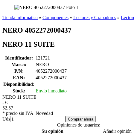
Tienda informatica
»
Componentes
»
Lectores y Grabadores
»
Lector
NERO 4052272000437
NERO 11 SUITE
Identificador:
121721
Marca:
NERO
P/N:
4052272000437
EAN:
4052272000437
Disponibilidad:
Stock:
Envío inmediato
NERO 11 SUITE
-
€
52.57
* precio sin IVA
Novedad
Uds
Comprar ahora
Opiniones de usuarios:
Su opinión
Añadir opinión