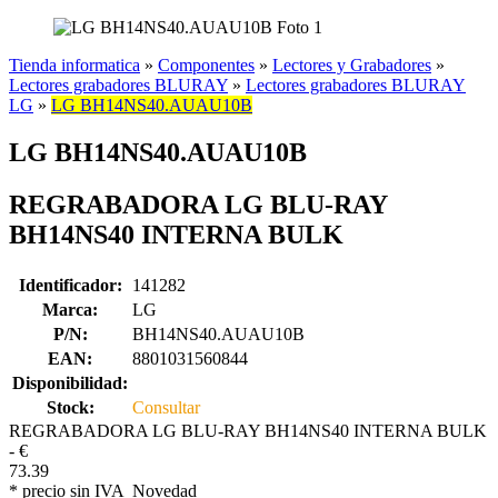
Tienda informatica
»
Componentes
»
Lectores y Grabadores
»
Lectores grabadores BLURAY
»
Lectores grabadores BLURAY
LG
»
LG BH14NS40.AUAU10B
LG BH14NS40.AUAU10B
REGRABADORA LG BLU-RAY
BH14NS40 INTERNA BULK
Identificador:
141282
Marca:
LG
P/N:
BH14NS40.AUAU10B
EAN:
8801031560844
Disponibilidad:
Stock:
Consultar
REGRABADORA LG BLU-RAY BH14NS40 INTERNA BULK
-
€
73.39
* precio sin IVA
Novedad