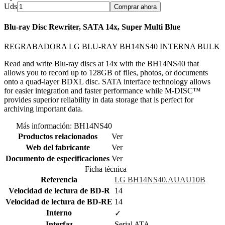
Uds
Comprar ahora
Blu-ray Disc Rewriter, SATA 14x, Super Multi Blue
REGRABADORA LG BLU-RAY BH14NS40 INTERNA BULK
Read and write Blu-ray discs at 14x with the BH14NS40 that
allows you to record up to 128GB of files, photos, or documents
onto a quad-layer BDXL disc. SATA interface technology allows
for easier integration and faster performance while M-DISC™
provides superior reliability in data storage that is perfect for
archiving important data.
Más información: BH14NS40
Productos relacionados
Ver
Web del fabricante
Ver
Documento de especificaciones
Ver
Ficha técnica
Referencia
LG BH14NS40.AUAU10B
Velocidad de lectura de BD-R
14
Velocidad de lectura de BD-RE
14
Interno
✓
Interfaz
Serial ATA