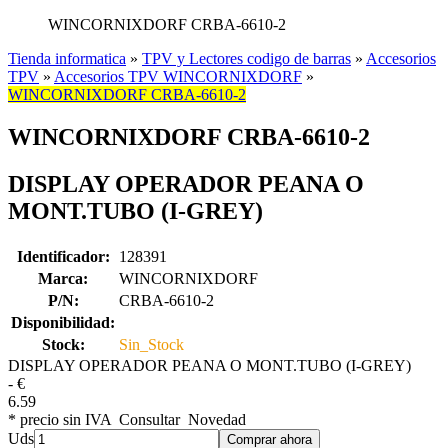
WINCORNIXDORF CRBA-6610-2
Tienda informatica
»
TPV y Lectores codigo de barras
»
Accesorios
TPV
»
Accesorios TPV WINCORNIXDORF
»
WINCORNIXDORF CRBA-6610-2
WINCORNIXDORF CRBA-6610-2
DISPLAY OPERADOR PEANA O
MONT.TUBO (I-GREY)
Identificador:
128391
Marca:
WINCORNIXDORF
P/N:
CRBA-6610-2
Disponibilidad:
Stock:
Sin_Stock
DISPLAY OPERADOR PEANA O MONT.TUBO (I-GREY)
-
€
6.59
* precio sin IVA
Consultar
Novedad
Uds
Comprar ahora