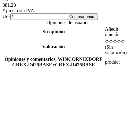
881.28
* precio sin IVA
Uds
Comprar ahora
Opiniones de usuarios:
Añadir
Su opinión
opinión
✩✩✩✩✩
Valoración
(
Sin
valoración
)
Opiniones y comentarios,
WINCORNIXDORF
product
CREX-D425BASE+CREX-D425BASE