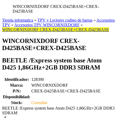
WINCORNIXDORF CREX-D425BASE+CREX-
D425BASE
Tienda informatica
»
TPV y Lectores codigo de barras
»
Accesorios
TPV
»
Accesorios TPV WINCORNIXDORF
»
WINCORNIXDORF CREX-D425BASE+CREX-D425BASE
WINCORNIXDORF CREX-
D425BASE+CREX-D425BASE
BEETLE /Express system base Atom
D425 1,86GHz+2GB DDR3 SDRAM
Identificador:
128390
Marca:
WINCORNIXDORF
P/N:
CREX-D425BASE+CREX-D425BASE
Disponibilidad:
Stock:
Consultar
BEETLE /Express system base Atom D425 1,86GHz+2GB DDR3
SDRAM
-
€