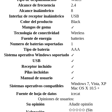
Alcance de frecuencia
2.4
Alcance inalámbrico
8
Interfaz de receptor inalámbrico
USB
Color del producto
Black
Mangos de goma
✓
Tecnología de conectividad
Wireless
Fuente de energía
batteries
Numero de baterías soportadas
1
Tipo de batería
AAA
Sistema operativo Windows soportado
✓
USB
✓
Receptor incluido
✓
Pilas incluidas
✓
Manual de usuario
✓
Windows 7, Vista, XP
Sistemas operativos compatibles
Mac OS X 10.5 +
Fuente de hoja de datos
icecat
Opiniones de usuarios:
Su opinión
Añadir opinión
✩✩✩✩✩ (
Sin
Valoración