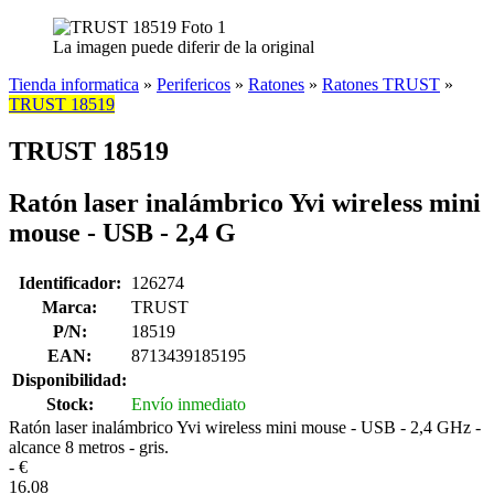
La imagen puede diferir de la original
Tienda informatica
»
Perifericos
»
Ratones
»
Ratones TRUST
»
TRUST 18519
TRUST 18519
Ratón laser inalámbrico Yvi wireless mini
mouse - USB - 2,4 G
Identificador:
126274
Marca:
TRUST
P/N:
18519
EAN:
8713439185195
Disponibilidad:
Stock:
Envío inmediato
Ratón laser inalámbrico Yvi wireless mini mouse - USB - 2,4 GHz -
alcance 8 metros - gris.
-
€
16.08