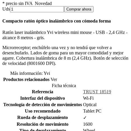
* precio sin IVA
Novedad
Uds
Comprar ahora
Compacto ratón óptico inalámbrico con cómoda forma
Ratón laser inalámbrico Yvi wireless mini mouse - USB - 2,4 GHz -
alcance 8 metros - gris.
Microrreceptor; enchúfelo una vez y no tendrá que volver a
desenchufarlo. Lados de goma para un mayor comodidad y mejor
agarre. Cobertura inalámbrica de 8 m (2,4 GHz). Botón de selección
de velocidad (8001600 DPI).
Más información: Yvi
Productos relacionados
Ver
Ficha técnica
Referencia
TRUST 18519
Interfaz del dispositivo
Wi-Fi
Tecnología de detección de movimientos
Optical
Uso recomendado
Tablet PC
Rueda de desplazamiento
✓
Resolución de movimiento
1600
Tipo de desplazamiento
Wheel