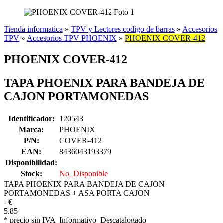
Tienda informatica
»
TPV y Lectores codigo de barras
»
Accesorios
TPV
»
Accesorios TPV PHOENIX
»
PHOENIX COVER-412
PHOENIX COVER-412
TAPA PHOENIX PARA BANDEJA DE
CAJON PORTAMONEDAS
Identificador:
120543
Marca:
PHOENIX
P/N:
COVER-412
EAN:
8436043193379
Disponibilidad:
Stock:
No_Disponible
TAPA PHOENIX PARA BANDEJA DE CAJON
PORTAMONEDAS + ASA PORTA CAJON
-
€
5.85
* precio sin IVA
Informativo
Descatalogado