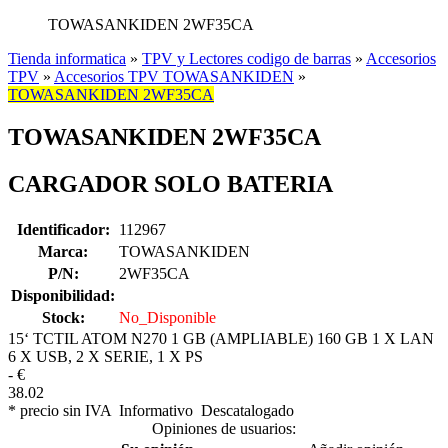
TOWASANKIDEN 2WF35CA
Tienda informatica
»
TPV y Lectores codigo de barras
»
Accesorios
TPV
»
Accesorios TPV TOWASANKIDEN
»
TOWASANKIDEN 2WF35CA
TOWASANKIDEN 2WF35CA
CARGADOR SOLO BATERIA
Identificador:
112967
Marca:
TOWASANKIDEN
P/N:
2WF35CA
Disponibilidad:
Stock:
No_Disponible
15‘ TCTIL ATOM N270 1 GB (AMPLIABLE) 160 GB 1 X LAN
6 X USB, 2 X SERIE, 1 X PS
-
€
38.02
* precio sin IVA
Informativo
Descatalogado
Opiniones de usuarios: