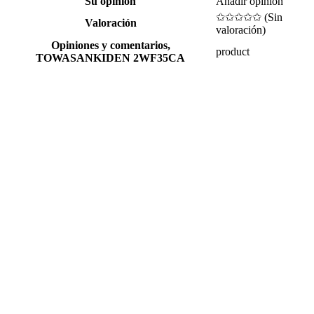
Su opinión
Añadir opinión
✩✩✩✩✩ (
Sin
Valoración
valoración
)
Opiniones y comentarios,
product
TOWASANKIDEN 2WF35CA