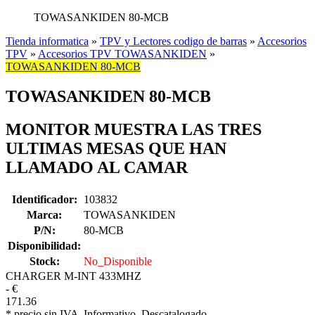
TOWASANKIDEN 80-MCB
Tienda informatica
»
TPV y Lectores codigo de barras
»
Accesorios
TPV
»
Accesorios TPV TOWASANKIDEN
»
TOWASANKIDEN 80-MCB
TOWASANKIDEN 80-MCB
MONITOR MUESTRA LAS TRES
ULTIMAS MESAS QUE HAN
LLAMADO AL CAMAR
Identificador:
103832
Marca:
TOWASANKIDEN
P/N:
80-MCB
Disponibilidad:
Stock:
No_Disponible
CHARGER M-INT 433MHZ
-
€
171.36
* precio sin IVA
Informativo
Descatalogado