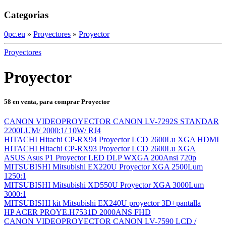
Categorias
0pc.eu
»
Proyectores
»
Proyector
Proyectores
Proyector
58 en venta, para comprar Proyector
CANON VIDEOPROYECTOR CANON LV-7292S STANDAR
2200LUM/ 2000:1/ 10W/ RJ4
HITACHI Hitachi CP-RX94 Proyector LCD 2600Lu XGA HDMI
HITACHI Hitachi CP-RX93 Proyector LCD 2600Lu XGA
ASUS Asus P1 Proyector LED DLP WXGA 200Ansi 720p
MITSUBISHI Mitsubishi EX220U Proyector XGA 2500Lum
1250:1
MITSUBISHI Mitsubishi XD550U Proyector XGA 3000Lum
3000:1
MITSUBISHI kit Mitsubishi EX240U proyector 3D+pantalla
HP ACER PROYE.H7531D 2000ANS FHD
CANON VIDEOPROYECTOR CANON LV-7590 LCD /