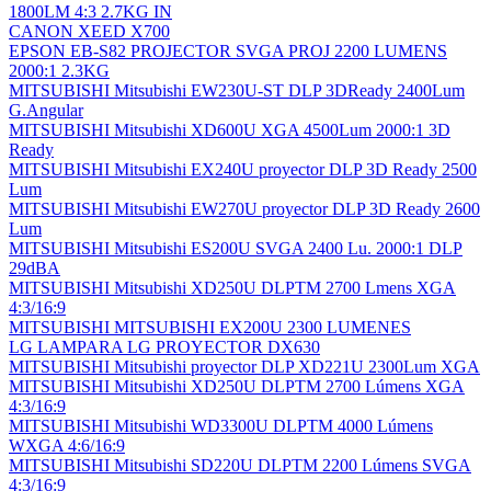
1800LM 4:3 2.7KG IN
CANON XEED X700
EPSON EB-S82 PROJECTOR SVGA PROJ 2200 LUMENS
2000:1 2.3KG
MITSUBISHI Mitsubishi EW230U-ST DLP 3DReady 2400Lum
G.Angular
MITSUBISHI Mitsubishi XD600U XGA 4500Lum 2000:1 3D
Ready
MITSUBISHI Mitsubishi EX240U proyector DLP 3D Ready 2500
Lum
MITSUBISHI Mitsubishi EW270U proyector DLP 3D Ready 2600
Lum
MITSUBISHI Mitsubishi ES200U SVGA 2400 Lu. 2000:1 DLP
29dBA
MITSUBISHI Mitsubishi XD250U DLPTM 2700 Lmens XGA
4:3/16:9
MITSUBISHI MITSUBISHI EX200U 2300 LUMENES
LG LAMPARA LG PROYECTOR DX630
MITSUBISHI Mitsubishi proyector DLP XD221U 2300Lum XGA
MITSUBISHI Mitsubishi XD250U DLPTM 2700 Lúmens XGA
4:3/16:9
MITSUBISHI Mitsubishi WD3300U DLPTM 4000 Lúmens
WXGA 4:6/16:9
MITSUBISHI Mitsubishi SD220U DLPTM 2200 Lúmens SVGA
4:3/16:9